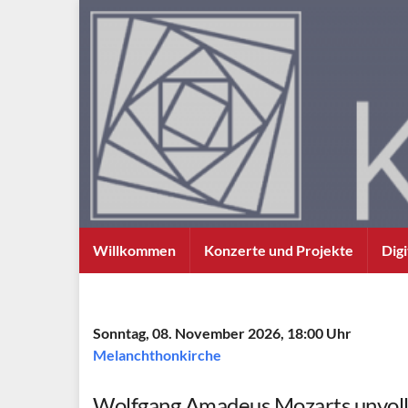
Willkommen
Konzerte und Projekte
Dig
Sonntag, 08. November 2026, 18:00 Uhr
Melanchthonkirche
Wolfgang Amadeus Mozarts unvol