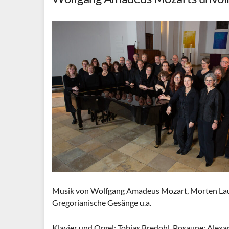
Musik von Wolfgang Amadeus Mozart, Morten Laur
Gregorianische Gesänge u.a.
Klavier und Orgel: Tobias Bredohl, Posaune: Alex