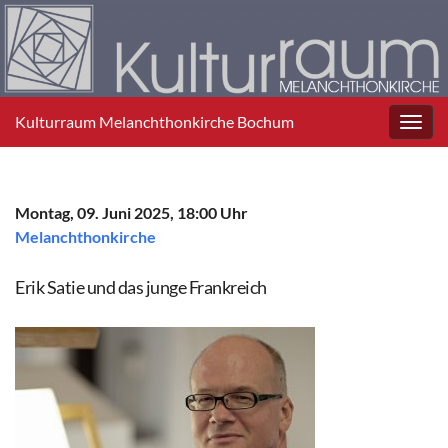
Kulturraum Melanchthonkirche Bochum
Toggl
navig
Montag, 09. Juni 2025, 18:00 Uhr
Melanchthonkirche
Erik Satie und das junge Frankreich